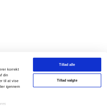
Tillad alle
erer korrekt
af din
Tillad valgte
 til at vise
dier igennem
ores