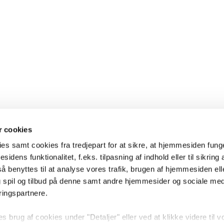
 cookies
es samt cookies fra tredjepart for at sikre, at hjemmesiden fung
sidens funktionalitet, f.eks. tilpasning af indhold eller til sikring 
 benyttes til at analyse vores trafik, brugen af hjemmesiden eller
 spil og tilbud på denne samt andre hjemmesider og sociale me
ringspartnere.
brug af cookies under "Detaljer" eller ved at klikke videre til v