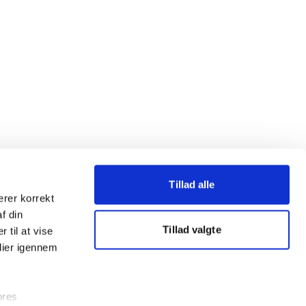
Tillad alle
erer korrekt
af din
Tillad valgte
 til at vise
dier igennem
ores