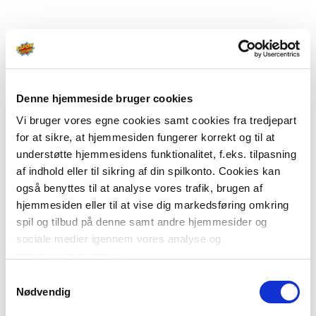
Denne hjemmeside bruger cookies
Vi bruger vores egne cookies samt cookies fra tredjepart
for at sikre, at hjemmesiden fungerer korrekt og til at
understøtte hjemmesidens funktionalitet, f.eks. tilpasning
af indhold eller til sikring af din spilkonto. Cookies kan
også benyttes til at analyse vores trafik, brugen af
hjemmesiden eller til at vise dig markedsføring omkring
spil og tilbud på denne samt andre hjemmesider og
sociale medier igennem vores analyse og
annonceringspartnere.
Samtykkevalg
Du kan læse mere om vores brug af cookies under
Nødvendig
"Detaljer" eller ved at klikke videre til vores Cookiepolitik,