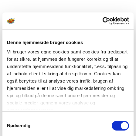
Denne hjemmeside bruger cookies
Vi bruger vores egne cookies samt cookies fra tredjepart
for at sikre, at hjemmesiden fungerer korrekt og til at
understøtte hjemmesidens funktionalitet, f.eks. tilpasning
af indhold eller til sikring af din spilkonto. Cookies kan
også benyttes til at analyse vores trafik, brugen af
hjemmesiden eller til at vise dig markedsføring omkring
spil og tilbud på denne samt andre hjemmesider og
sociale medier igennem vores analyse og
annonceringspartnere.
Samtykkevalg
Du kan læse mere om vores brug af cookies under
Nødvendig
"Detaljer" eller ved at klikke videre til vores Cookiepolitik,