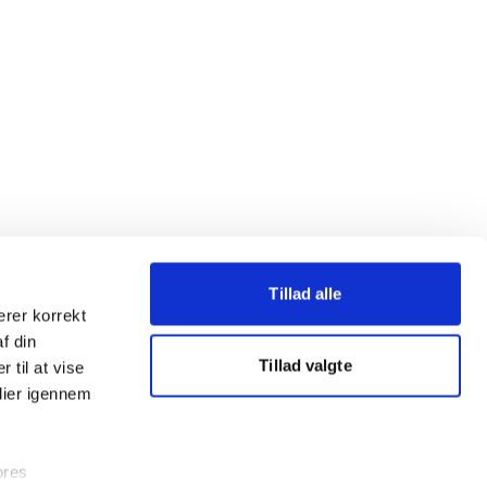
Tillad alle
erer korrekt
af din
Tillad valgte
 til at vise
dier igennem
ores