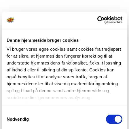
Denne hjemmeside bruger cookies
Vi bruger vores egne cookies samt cookies fra tredjepart
for at sikre, at hjemmesiden fungerer korrekt og til at
understøtte hjemmesidens funktionalitet, f.eks. tilpasning
af indhold eller til sikring af din spilkonto. Cookies kan
også benyttes til at analyse vores trafik, brugen af
hjemmesiden eller til at vise dig markedsføring omkring
spil og tilbud på denne samt andre hjemmesider og
sociale medier igennem vores analyse og
annonceringspartnere.
Samtykkevalg
Du kan læse mere om vores brug af cookies under
Nødvendig
"Detaljer" eller ved at klikke videre til vores Cookiepolitik,