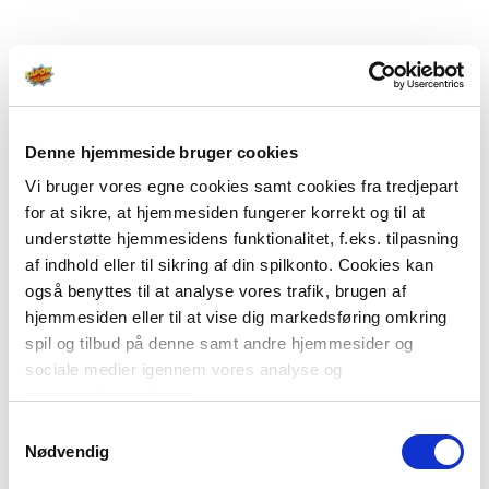
Denne hjemmeside bruger cookies
Vi bruger vores egne cookies samt cookies fra tredjepart
for at sikre, at hjemmesiden fungerer korrekt og til at
understøtte hjemmesidens funktionalitet, f.eks. tilpasning
af indhold eller til sikring af din spilkonto. Cookies kan
også benyttes til at analyse vores trafik, brugen af
hjemmesiden eller til at vise dig markedsføring omkring
spil og tilbud på denne samt andre hjemmesider og
sociale medier igennem vores analyse og
annonceringspartnere.
Samtykkevalg
Du kan læse mere om vores brug af cookies under
Nødvendig
"Detaljer" eller ved at klikke videre til vores Cookiepolitik,