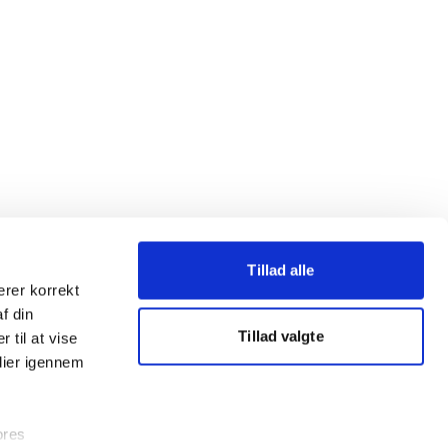
Tillad alle
erer korrekt
af din
Tillad valgte
 til at vise
dier igennem
ores