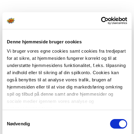
Denne hjemmeside bruger cookies
Vi bruger vores egne cookies samt cookies fra tredjepart
for at sikre, at hjemmesiden fungerer korrekt og til at
understøtte hjemmesidens funktionalitet, f.eks. tilpasning
af indhold eller til sikring af din spilkonto. Cookies kan
også benyttes til at analyse vores trafik, brugen af
hjemmesiden eller til at vise dig markedsføring omkring
spil og tilbud på denne samt andre hjemmesider og
sociale medier igennem vores analyse og
annonceringspartnere.
Samtykkevalg
Du kan læse mere om vores brug af cookies under
Nødvendig
"Detaljer" eller ved at klikke videre til vores Cookiepolitik,