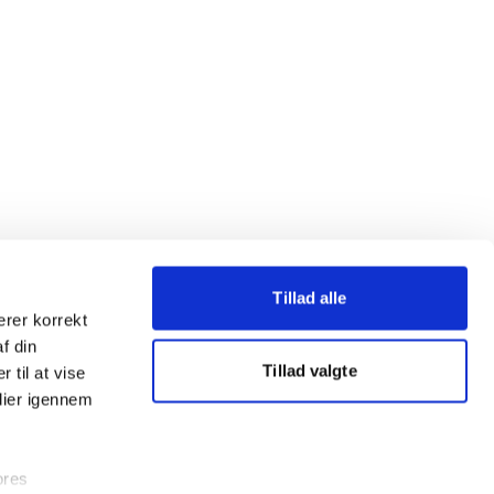
Tillad alle
erer korrekt
af din
Tillad valgte
 til at vise
dier igennem
ores