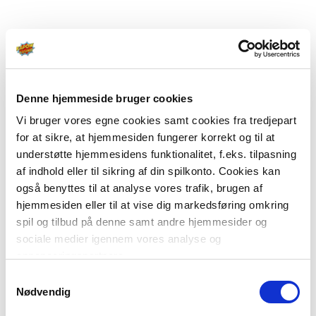
Denne hjemmeside bruger cookies
Vi bruger vores egne cookies samt cookies fra tredjepart
for at sikre, at hjemmesiden fungerer korrekt og til at
understøtte hjemmesidens funktionalitet, f.eks. tilpasning
af indhold eller til sikring af din spilkonto. Cookies kan
også benyttes til at analyse vores trafik, brugen af
hjemmesiden eller til at vise dig markedsføring omkring
spil og tilbud på denne samt andre hjemmesider og
sociale medier igennem vores analyse og
annonceringspartnere.
Samtykkevalg
Du kan læse mere om vores brug af cookies under
Nødvendig
"Detaljer" eller ved at klikke videre til vores Cookiepolitik,