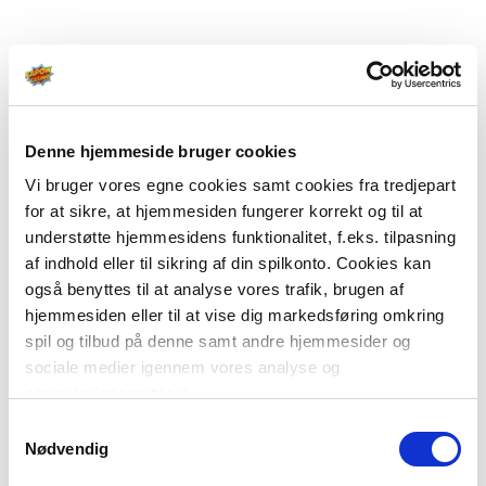
Denne hjemmeside bruger cookies
Vi bruger vores egne cookies samt cookies fra tredjepart
for at sikre, at hjemmesiden fungerer korrekt og til at
understøtte hjemmesidens funktionalitet, f.eks. tilpasning
af indhold eller til sikring af din spilkonto. Cookies kan
også benyttes til at analyse vores trafik, brugen af
hjemmesiden eller til at vise dig markedsføring omkring
spil og tilbud på denne samt andre hjemmesider og
sociale medier igennem vores analyse og
annonceringspartnere.
Samtykkevalg
Du kan læse mere om vores brug af cookies under
Nødvendig
"Detaljer" eller ved at klikke videre til vores Cookiepolitik,