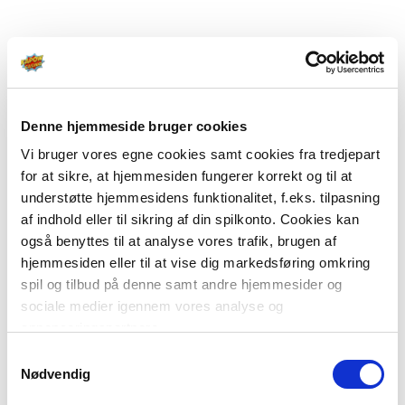
Denne hjemmeside bruger cookies
Vi bruger vores egne cookies samt cookies fra tredjepart
for at sikre, at hjemmesiden fungerer korrekt og til at
understøtte hjemmesidens funktionalitet, f.eks. tilpasning
af indhold eller til sikring af din spilkonto. Cookies kan
også benyttes til at analyse vores trafik, brugen af
hjemmesiden eller til at vise dig markedsføring omkring
spil og tilbud på denne samt andre hjemmesider og
sociale medier igennem vores analyse og
annonceringspartnere.
Samtykkevalg
Du kan læse mere om vores brug af cookies under
Nødvendig
"Detaljer" eller ved at klikke videre til vores Cookiepolitik,