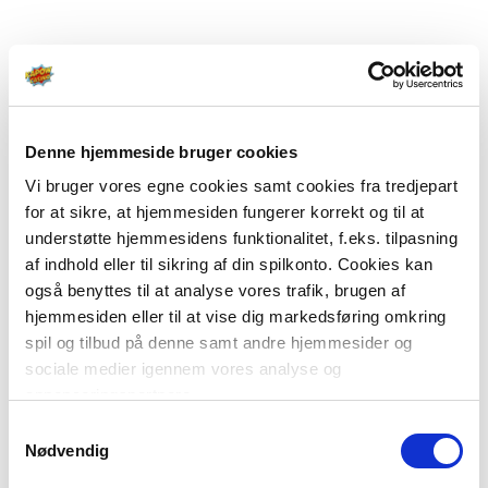
Denne hjemmeside bruger cookies
Vi bruger vores egne cookies samt cookies fra tredjepart
for at sikre, at hjemmesiden fungerer korrekt og til at
understøtte hjemmesidens funktionalitet, f.eks. tilpasning
af indhold eller til sikring af din spilkonto. Cookies kan
også benyttes til at analyse vores trafik, brugen af
hjemmesiden eller til at vise dig markedsføring omkring
spil og tilbud på denne samt andre hjemmesider og
sociale medier igennem vores analyse og
annonceringspartnere.
Samtykkevalg
Du kan læse mere om vores brug af cookies under
Nødvendig
"Detaljer" eller ved at klikke videre til vores Cookiepolitik,