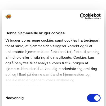
Denne hjemmeside bruger cookies
Vi bruger vores egne cookies samt cookies fra tredjepart
for at sikre, at hjemmesiden fungerer korrekt og til at
understøtte hjemmesidens funktionalitet, f.eks. tilpasning
af indhold eller til sikring af din spilkonto. Cookies kan
også benyttes til at analyse vores trafik, brugen af
hjemmesiden eller til at vise dig markedsføring omkring
spil og tilbud på denne samt andre hjemmesider og
sociale medier igennem vores analyse og
annonceringspartnere.
Samtykkevalg
Du kan læse mere om vores brug af cookies under
Nødvendig
"Detaljer" eller ved at klikke videre til vores Cookiepolitik,