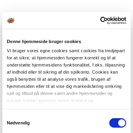
Denne hjemmeside bruger cookies
Vi bruger vores egne cookies samt cookies fra tredjepart
for at sikre, at hjemmesiden fungerer korrekt og til at
understøtte hjemmesidens funktionalitet, f.eks. tilpasning
af indhold eller til sikring af din spilkonto. Cookies kan
også benyttes til at analyse vores trafik, brugen af
hjemmesiden eller til at vise dig markedsføring omkring
spil og tilbud på denne samt andre hjemmesider og
sociale medier igennem vores analyse og
annonceringspartnere.
Samtykkevalg
Du kan læse mere om vores brug af cookies under
Nødvendig
"Detaljer" eller ved at klikke videre til vores Cookiepolitik,