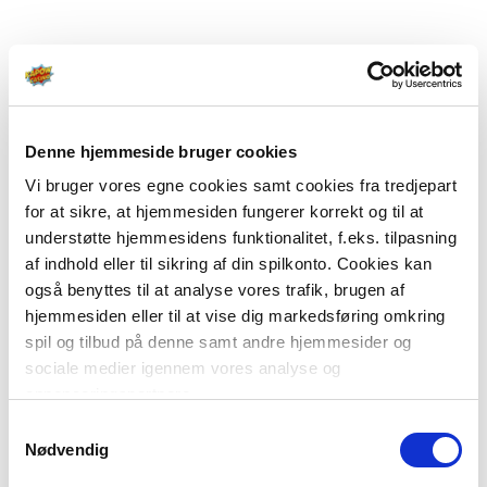
Denne hjemmeside bruger cookies
Vi bruger vores egne cookies samt cookies fra tredjepart
for at sikre, at hjemmesiden fungerer korrekt og til at
understøtte hjemmesidens funktionalitet, f.eks. tilpasning
af indhold eller til sikring af din spilkonto. Cookies kan
også benyttes til at analyse vores trafik, brugen af
hjemmesiden eller til at vise dig markedsføring omkring
spil og tilbud på denne samt andre hjemmesider og
sociale medier igennem vores analyse og
annonceringspartnere.
Samtykkevalg
Du kan læse mere om vores brug af cookies under
Nødvendig
"Detaljer" eller ved at klikke videre til vores Cookiepolitik,