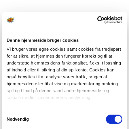
Denne hjemmeside bruger cookies
Vi bruger vores egne cookies samt cookies fra tredjepart
for at sikre, at hjemmesiden fungerer korrekt og til at
understøtte hjemmesidens funktionalitet, f.eks. tilpasning
af indhold eller til sikring af din spilkonto. Cookies kan
også benyttes til at analyse vores trafik, brugen af
hjemmesiden eller til at vise dig markedsføring omkring
spil og tilbud på denne samt andre hjemmesider og
sociale medier igennem vores analyse og
annonceringspartnere.
Samtykkevalg
Du kan læse mere om vores brug af cookies under
Nødvendig
"Detaljer" eller ved at klikke videre til vores Cookiepolitik,