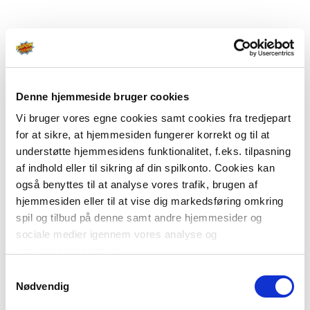
Denne hjemmeside bruger cookies
Vi bruger vores egne cookies samt cookies fra tredjepart
for at sikre, at hjemmesiden fungerer korrekt og til at
understøtte hjemmesidens funktionalitet, f.eks. tilpasning
af indhold eller til sikring af din spilkonto. Cookies kan
også benyttes til at analyse vores trafik, brugen af
hjemmesiden eller til at vise dig markedsføring omkring
spil og tilbud på denne samt andre hjemmesider og
sociale medier igennem vores analyse og
annonceringspartnere.
Samtykkevalg
Du kan læse mere om vores brug af cookies under
Nødvendig
"Detaljer" eller ved at klikke videre til vores Cookiepolitik,