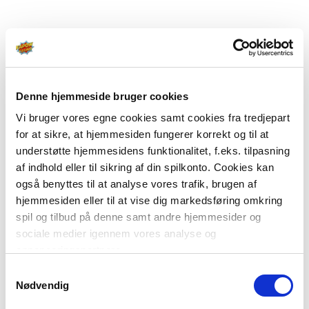
Denne hjemmeside bruger cookies
Vi bruger vores egne cookies samt cookies fra tredjepart
for at sikre, at hjemmesiden fungerer korrekt og til at
understøtte hjemmesidens funktionalitet, f.eks. tilpasning
af indhold eller til sikring af din spilkonto. Cookies kan
også benyttes til at analyse vores trafik, brugen af
hjemmesiden eller til at vise dig markedsføring omkring
spil og tilbud på denne samt andre hjemmesider og
sociale medier igennem vores analyse og
annonceringspartnere.
Samtykkevalg
Du kan læse mere om vores brug af cookies under
Nødvendig
"Detaljer" eller ved at klikke videre til vores Cookiepolitik,