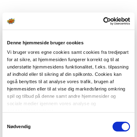
Denne hjemmeside bruger cookies
Vi bruger vores egne cookies samt cookies fra tredjepart
for at sikre, at hjemmesiden fungerer korrekt og til at
understøtte hjemmesidens funktionalitet, f.eks. tilpasning
af indhold eller til sikring af din spilkonto. Cookies kan
også benyttes til at analyse vores trafik, brugen af
hjemmesiden eller til at vise dig markedsføring omkring
spil og tilbud på denne samt andre hjemmesider og
sociale medier igennem vores analyse og
annonceringspartnere.
Samtykkevalg
Du kan læse mere om vores brug af cookies under
Nødvendig
"Detaljer" eller ved at klikke videre til vores Cookiepolitik,