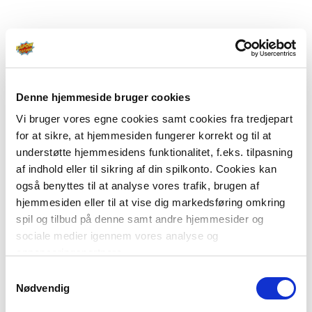
Denne hjemmeside bruger cookies
Vi bruger vores egne cookies samt cookies fra tredjepart
for at sikre, at hjemmesiden fungerer korrekt og til at
understøtte hjemmesidens funktionalitet, f.eks. tilpasning
af indhold eller til sikring af din spilkonto. Cookies kan
også benyttes til at analyse vores trafik, brugen af
hjemmesiden eller til at vise dig markedsføring omkring
spil og tilbud på denne samt andre hjemmesider og
sociale medier igennem vores analyse og
annonceringspartnere.
Samtykkevalg
Du kan læse mere om vores brug af cookies under
Nødvendig
"Detaljer" eller ved at klikke videre til vores Cookiepolitik,