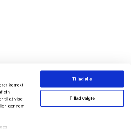
Tillad alle
erer korrekt
af din
Tillad valgte
 til at vise
dier igennem
ores