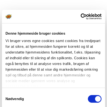
Denne hjemmeside bruger cookies
Vi bruger vores egne cookies samt cookies fra tredjepart
for at sikre, at hjemmesiden fungerer korrekt og til at
understøtte hjemmesidens funktionalitet, f.eks. tilpasning
af indhold eller til sikring af din spilkonto. Cookies kan
også benyttes til at analyse vores trafik, brugen af
hjemmesiden eller til at vise dig markedsføring omkring
spil og tilbud på denne samt andre hjemmesider og
sociale medier igennem vores analyse og
annonceringspartnere.
Samtykkevalg
Du kan læse mere om vores brug af cookies under
Nødvendig
"Detaljer" eller ved at klikke videre til vores Cookiepolitik,