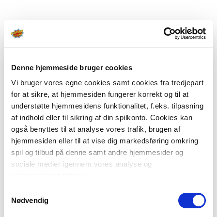
Denne hjemmeside bruger cookies
Vi bruger vores egne cookies samt cookies fra tredjepart
for at sikre, at hjemmesiden fungerer korrekt og til at
understøtte hjemmesidens funktionalitet, f.eks. tilpasning
af indhold eller til sikring af din spilkonto. Cookies kan
også benyttes til at analyse vores trafik, brugen af
hjemmesiden eller til at vise dig markedsføring omkring
spil og tilbud på denne samt andre hjemmesider og
sociale medier igennem vores analyse og
annonceringspartnere.
Samtykkevalg
Du kan læse mere om vores brug af cookies under
Nødvendig
"Detaljer" eller ved at klikke videre til vores Cookiepolitik,