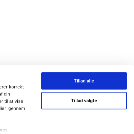
Tillad alle
erer korrekt
af din
Tillad valgte
 til at vise
dier igennem
ores