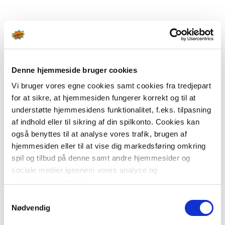
Denne hjemmeside bruger cookies
Vi bruger vores egne cookies samt cookies fra tredjepart
for at sikre, at hjemmesiden fungerer korrekt og til at
understøtte hjemmesidens funktionalitet, f.eks. tilpasning
af indhold eller til sikring af din spilkonto. Cookies kan
også benyttes til at analyse vores trafik, brugen af
hjemmesiden eller til at vise dig markedsføring omkring
spil og tilbud på denne samt andre hjemmesider og
sociale medier igennem vores analyse og
annonceringspartnere.
Samtykkevalg
Du kan læse mere om vores brug af cookies under
Nødvendig
"Detaljer" eller ved at klikke videre til vores Cookiepolitik,