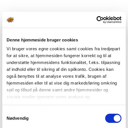
Denne hjemmeside bruger cookies
Vi bruger vores egne cookies samt cookies fra tredjepart
for at sikre, at hjemmesiden fungerer korrekt og til at
understøtte hjemmesidens funktionalitet, f.eks. tilpasning
af indhold eller til sikring af din spilkonto. Cookies kan
også benyttes til at analyse vores trafik, brugen af
hjemmesiden eller til at vise dig markedsføring omkring
spil og tilbud på denne samt andre hjemmesider og
sociale medier igennem vores analyse og
annonceringspartnere.
Samtykkevalg
Du kan læse mere om vores brug af cookies under
Nødvendig
"Detaljer" eller ved at klikke videre til vores Cookiepolitik,