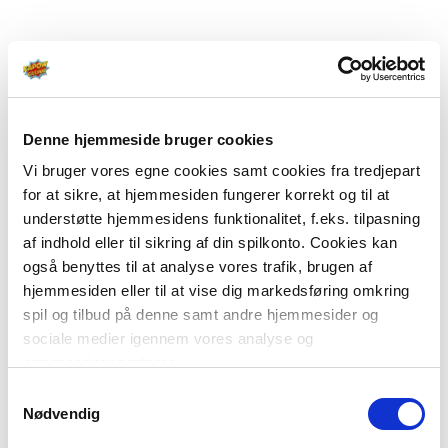
Denne hjemmeside bruger cookies
Vi bruger vores egne cookies samt cookies fra tredjepart
for at sikre, at hjemmesiden fungerer korrekt og til at
understøtte hjemmesidens funktionalitet, f.eks. tilpasning
af indhold eller til sikring af din spilkonto. Cookies kan
også benyttes til at analyse vores trafik, brugen af
hjemmesiden eller til at vise dig markedsføring omkring
spil og tilbud på denne samt andre hjemmesider og
sociale medier igennem vores analyse og
annonceringspartnere.
Samtykkevalg
Du kan læse mere om vores brug af cookies under
Nødvendig
"Detaljer" eller ved at klikke videre til vores Cookiepolitik,