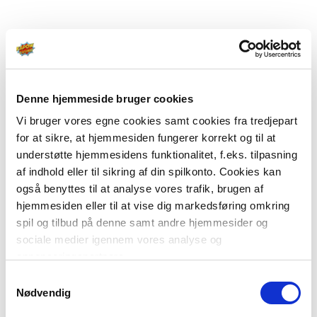
Denne hjemmeside bruger cookies
Vi bruger vores egne cookies samt cookies fra tredjepart
for at sikre, at hjemmesiden fungerer korrekt og til at
understøtte hjemmesidens funktionalitet, f.eks. tilpasning
af indhold eller til sikring af din spilkonto. Cookies kan
også benyttes til at analyse vores trafik, brugen af
hjemmesiden eller til at vise dig markedsføring omkring
spil og tilbud på denne samt andre hjemmesider og
sociale medier igennem vores analyse og
annonceringspartnere.
Samtykkevalg
Du kan læse mere om vores brug af cookies under
Nødvendig
"Detaljer" eller ved at klikke videre til vores Cookiepolitik,