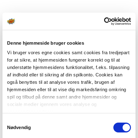
Denne hjemmeside bruger cookies
Vi bruger vores egne cookies samt cookies fra tredjepart
for at sikre, at hjemmesiden fungerer korrekt og til at
understøtte hjemmesidens funktionalitet, f.eks. tilpasning
af indhold eller til sikring af din spilkonto. Cookies kan
også benyttes til at analyse vores trafik, brugen af
hjemmesiden eller til at vise dig markedsføring omkring
spil og tilbud på denne samt andre hjemmesider og
sociale medier igennem vores analyse og
annonceringspartnere.
Samtykkevalg
Du kan læse mere om vores brug af cookies under
Nødvendig
"Detaljer" eller ved at klikke videre til vores Cookiepolitik,