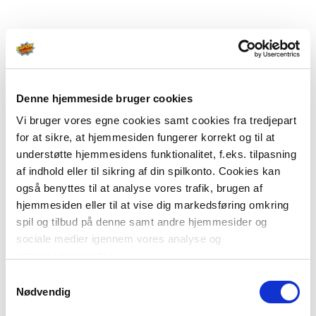
Denne hjemmeside bruger cookies
Vi bruger vores egne cookies samt cookies fra tredjepart
for at sikre, at hjemmesiden fungerer korrekt og til at
understøtte hjemmesidens funktionalitet, f.eks. tilpasning
af indhold eller til sikring af din spilkonto. Cookies kan
også benyttes til at analyse vores trafik, brugen af
hjemmesiden eller til at vise dig markedsføring omkring
spil og tilbud på denne samt andre hjemmesider og
sociale medier igennem vores analyse og
annonceringspartnere.
Samtykkevalg
Du kan læse mere om vores brug af cookies under
Nødvendig
"Detaljer" eller ved at klikke videre til vores Cookiepolitik,