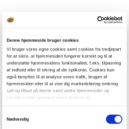
Denne hjemmeside bruger cookies
Vi bruger vores egne cookies samt cookies fra tredjepart
for at sikre, at hjemmesiden fungerer korrekt og til at
understøtte hjemmesidens funktionalitet, f.eks. tilpasning
af indhold eller til sikring af din spilkonto. Cookies kan
også benyttes til at analyse vores trafik, brugen af
hjemmesiden eller til at vise dig markedsføring omkring
spil og tilbud på denne samt andre hjemmesider og
sociale medier igennem vores analyse og
annonceringspartnere.
Samtykkevalg
Du kan læse mere om vores brug af cookies under
Nødvendig
"Detaljer" eller ved at klikke videre til vores Cookiepolitik,