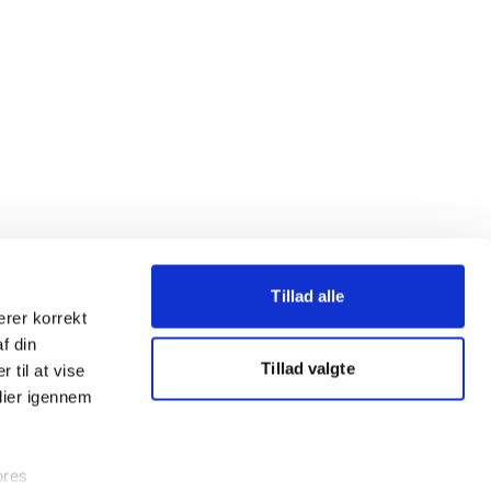
Tillad alle
erer korrekt
af din
Tillad valgte
 til at vise
dier igennem
ores