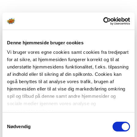
Denne hjemmeside bruger cookies
Vi bruger vores egne cookies samt cookies fra tredjepart
for at sikre, at hjemmesiden fungerer korrekt og til at
understøtte hjemmesidens funktionalitet, f.eks. tilpasning
af indhold eller til sikring af din spilkonto. Cookies kan
også benyttes til at analyse vores trafik, brugen af
hjemmesiden eller til at vise dig markedsføring omkring
spil og tilbud på denne samt andre hjemmesider og
sociale medier igennem vores analyse og
annonceringspartnere.
Samtykkevalg
Du kan læse mere om vores brug af cookies under
Nødvendig
"Detaljer" eller ved at klikke videre til vores Cookiepolitik,