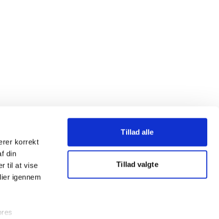
Tillad alle
erer korrekt
af din
Tillad valgte
 til at vise
dier igennem
ores