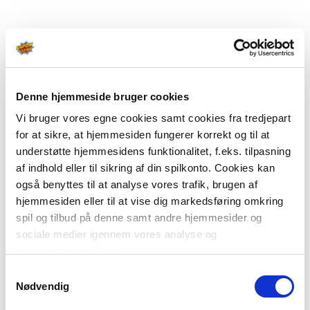
Denne hjemmeside bruger cookies
Vi bruger vores egne cookies samt cookies fra tredjepart
for at sikre, at hjemmesiden fungerer korrekt og til at
understøtte hjemmesidens funktionalitet, f.eks. tilpasning
af indhold eller til sikring af din spilkonto. Cookies kan
også benyttes til at analyse vores trafik, brugen af
hjemmesiden eller til at vise dig markedsføring omkring
spil og tilbud på denne samt andre hjemmesider og
sociale medier igennem vores analyse og
annonceringspartnere.
Samtykkevalg
Du kan læse mere om vores brug af cookies under
Nødvendig
"Detaljer" eller ved at klikke videre til vores Cookiepolitik,