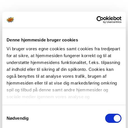
Denne hjemmeside bruger cookies
Vi bruger vores egne cookies samt cookies fra tredjepart
for at sikre, at hjemmesiden fungerer korrekt og til at
understøtte hjemmesidens funktionalitet, f.eks. tilpasning
af indhold eller til sikring af din spilkonto. Cookies kan
også benyttes til at analyse vores trafik, brugen af
hjemmesiden eller til at vise dig markedsføring omkring
spil og tilbud på denne samt andre hjemmesider og
sociale medier igennem vores analyse og
annonceringspartnere.
Samtykkevalg
Du kan læse mere om vores brug af cookies under
Nødvendig
"Detaljer" eller ved at klikke videre til vores Cookiepolitik,