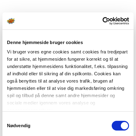
Denne hjemmeside bruger cookies
Vi bruger vores egne cookies samt cookies fra tredjepart
for at sikre, at hjemmesiden fungerer korrekt og til at
understøtte hjemmesidens funktionalitet, f.eks. tilpasning
af indhold eller til sikring af din spilkonto. Cookies kan
også benyttes til at analyse vores trafik, brugen af
hjemmesiden eller til at vise dig markedsføring omkring
spil og tilbud på denne samt andre hjemmesider og
sociale medier igennem vores analyse og
annonceringspartnere.
Samtykkevalg
Du kan læse mere om vores brug af cookies under
Nødvendig
"Detaljer" eller ved at klikke videre til vores Cookiepolitik,