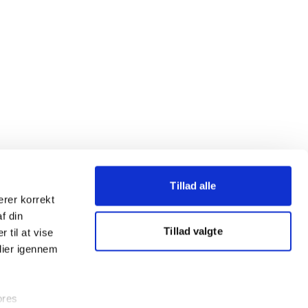
Tillad alle
erer korrekt
af din
Tillad valgte
 til at vise
dier igennem
ores