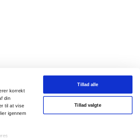
Tillad alle
erer korrekt
af din
Tillad valgte
 til at vise
dier igennem
ores