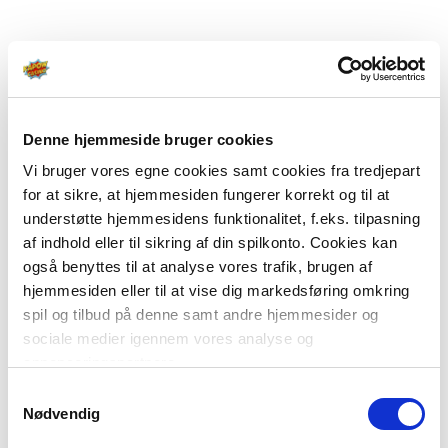
Denne hjemmeside bruger cookies
Vi bruger vores egne cookies samt cookies fra tredjepart
for at sikre, at hjemmesiden fungerer korrekt og til at
understøtte hjemmesidens funktionalitet, f.eks. tilpasning
af indhold eller til sikring af din spilkonto. Cookies kan
også benyttes til at analyse vores trafik, brugen af
hjemmesiden eller til at vise dig markedsføring omkring
spil og tilbud på denne samt andre hjemmesider og
sociale medier igennem vores analyse og
annonceringspartnere.
Samtykkevalg
Du kan læse mere om vores brug af cookies under
Nødvendig
"Detaljer" eller ved at klikke videre til vores Cookiepolitik,