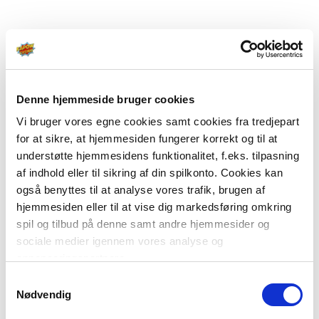
Denne hjemmeside bruger cookies
Vi bruger vores egne cookies samt cookies fra tredjepart
for at sikre, at hjemmesiden fungerer korrekt og til at
understøtte hjemmesidens funktionalitet, f.eks. tilpasning
af indhold eller til sikring af din spilkonto. Cookies kan
også benyttes til at analyse vores trafik, brugen af
hjemmesiden eller til at vise dig markedsføring omkring
spil og tilbud på denne samt andre hjemmesider og
sociale medier igennem vores analyse og
annonceringspartnere.
Samtykkevalg
Du kan læse mere om vores brug af cookies under
Nødvendig
"Detaljer" eller ved at klikke videre til vores Cookiepolitik,