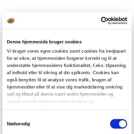
Denne hjemmeside bruger cookies
Vi bruger vores egne cookies samt cookies fra tredjepart
for at sikre, at hjemmesiden fungerer korrekt og til at
understøtte hjemmesidens funktionalitet, f.eks. tilpasning
af indhold eller til sikring af din spilkonto. Cookies kan
også benyttes til at analyse vores trafik, brugen af
hjemmesiden eller til at vise dig markedsføring omkring
spil og tilbud på denne samt andre hjemmesider og
sociale medier igennem vores analyse og
annonceringspartnere.
Samtykkevalg
Du kan læse mere om vores brug af cookies under
Nødvendig
"Detaljer" eller ved at klikke videre til vores Cookiepolitik,