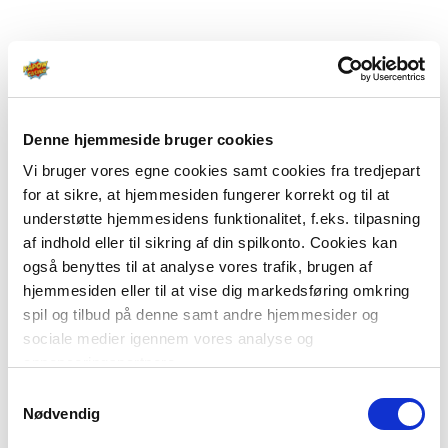
Denne hjemmeside bruger cookies
Vi bruger vores egne cookies samt cookies fra tredjepart
for at sikre, at hjemmesiden fungerer korrekt og til at
understøtte hjemmesidens funktionalitet, f.eks. tilpasning
af indhold eller til sikring af din spilkonto. Cookies kan
også benyttes til at analyse vores trafik, brugen af
hjemmesiden eller til at vise dig markedsføring omkring
spil og tilbud på denne samt andre hjemmesider og
sociale medier igennem vores analyse og
annonceringspartnere.
Samtykkevalg
Du kan læse mere om vores brug af cookies under
Nødvendig
"Detaljer" eller ved at klikke videre til vores Cookiepolitik,