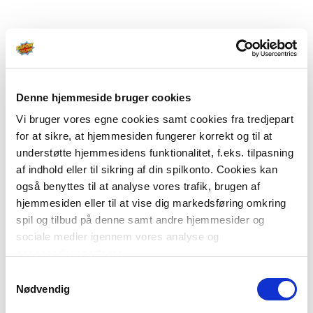
Denne hjemmeside bruger cookies
Vi bruger vores egne cookies samt cookies fra tredjepart
for at sikre, at hjemmesiden fungerer korrekt og til at
understøtte hjemmesidens funktionalitet, f.eks. tilpasning
af indhold eller til sikring af din spilkonto. Cookies kan
også benyttes til at analyse vores trafik, brugen af
hjemmesiden eller til at vise dig markedsføring omkring
spil og tilbud på denne samt andre hjemmesider og
sociale medier igennem vores analyse og
annonceringspartnere.
Samtykkevalg
Du kan læse mere om vores brug af cookies under
Nødvendig
"Detaljer" eller ved at klikke videre til vores Cookiepolitik,