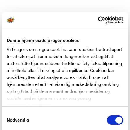
Denne hjemmeside bruger cookies
Vi bruger vores egne cookies samt cookies fra tredjepart
for at sikre, at hjemmesiden fungerer korrekt og til at
understøtte hjemmesidens funktionalitet, f.eks. tilpasning
af indhold eller til sikring af din spilkonto. Cookies kan
også benyttes til at analyse vores trafik, brugen af
hjemmesiden eller til at vise dig markedsføring omkring
spil og tilbud på denne samt andre hjemmesider og
sociale medier igennem vores analyse og
annonceringspartnere.
Samtykkevalg
Du kan læse mere om vores brug af cookies under
Nødvendig
"Detaljer" eller ved at klikke videre til vores Cookiepolitik,