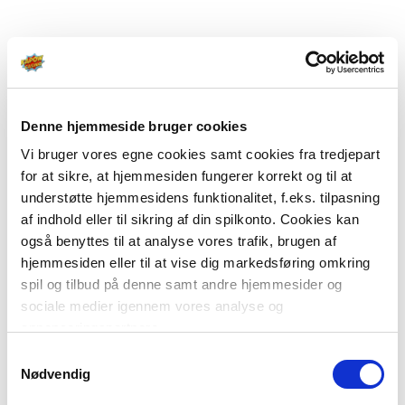
Denne hjemmeside bruger cookies
Vi bruger vores egne cookies samt cookies fra tredjepart
for at sikre, at hjemmesiden fungerer korrekt og til at
understøtte hjemmesidens funktionalitet, f.eks. tilpasning
af indhold eller til sikring af din spilkonto. Cookies kan
også benyttes til at analyse vores trafik, brugen af
hjemmesiden eller til at vise dig markedsføring omkring
spil og tilbud på denne samt andre hjemmesider og
sociale medier igennem vores analyse og
annonceringspartnere.
Samtykkevalg
Du kan læse mere om vores brug af cookies under
Nødvendig
"Detaljer" eller ved at klikke videre til vores Cookiepolitik,