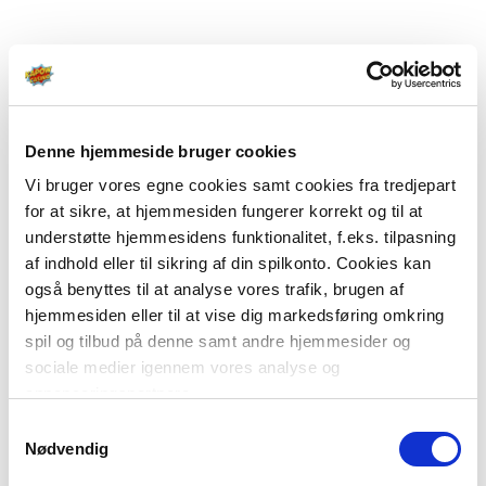
Denne hjemmeside bruger cookies
Vi bruger vores egne cookies samt cookies fra tredjepart
for at sikre, at hjemmesiden fungerer korrekt og til at
understøtte hjemmesidens funktionalitet, f.eks. tilpasning
af indhold eller til sikring af din spilkonto. Cookies kan
også benyttes til at analyse vores trafik, brugen af
hjemmesiden eller til at vise dig markedsføring omkring
spil og tilbud på denne samt andre hjemmesider og
sociale medier igennem vores analyse og
annonceringspartnere.
Samtykkevalg
Du kan læse mere om vores brug af cookies under
Nødvendig
"Detaljer" eller ved at klikke videre til vores Cookiepolitik,