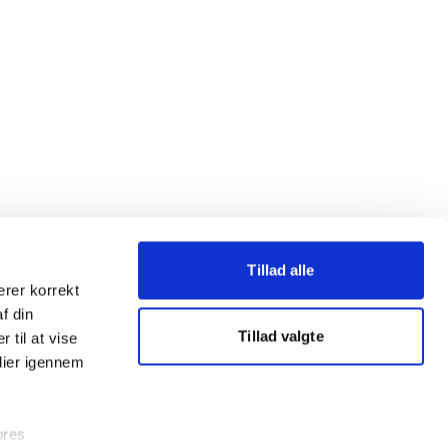
Tillad alle
erer korrekt
af din
Tillad valgte
 til at vise
dier igennem
ores